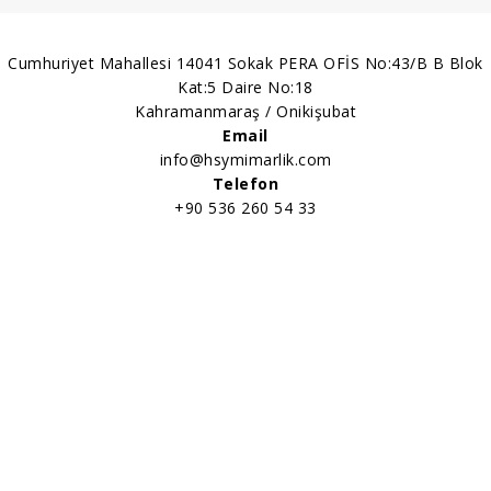
Cumhuriyet Mahallesi 14041 Sokak PERA OFİS No:43/B B Blok
Kat:5 Daire No:18
Kahramanmaraş / Onikişubat
Email
info@hsymimarlik.com
Telefon
+90 536 260 54 33​⁠​
COPYRIGHT © 2026