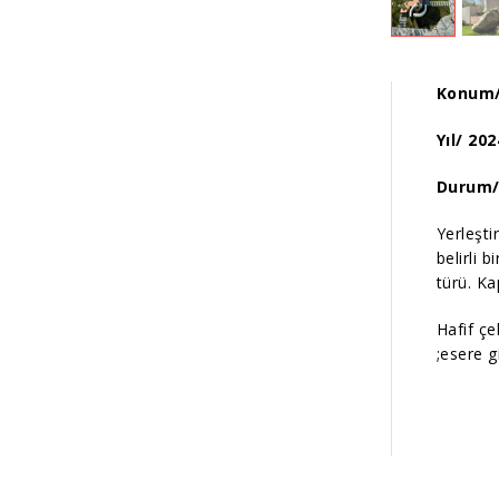
Konum
Yıl/ 202
Durum
Yerleşti
belirli 
türü. Ka
Hafif çe
;esere g