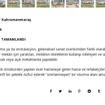
/ Kahramanmaraş
4
/ TAMAMLANDI
rme ya da enstalasyon, geleneksel sanat eserlerinden farklı olar
bir mekân için yaratılan, mekânın niteliklerini kullanıp irdeleyen ve i
palı veya açık mekânlarda yapılabilir.
lik strüktürden yapılan eser hastaneye gelen hasta ve refakatçiler
irift bir şekilde nüfuz ederek “sınırlanmayan” bir oturma alanı ama