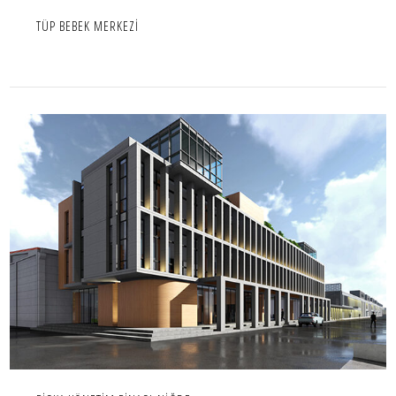
TÜP BEBEK MERKEZİ
BİSKA YÖNETİM BİNASI-NİĞDE
İÇ MEKAN,IC MEKAN,OFIS