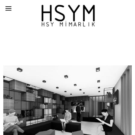
KOSGEB İÇ MEKAN DÜZENLEMESİ
İÇ MEKAN,IC MEKAN,PROJE