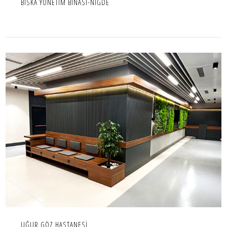
BİSKA YÖNETİM BİNASI-NİĞDE
UĞUR GÖZ HASTANESİ
İÇ MEKAN,IC MEKAN,PROJE
UĞUR GÖZ HASTANESİ