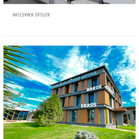
HASCEVHER OFİSLER
GEMCİLER GÜVEN METAL İDARİ BİNA
İÇ MEKAN,IC MEKAN,OFIS,PROJE,TICARI