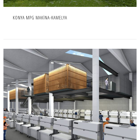
KONYA MPG MAKİNA-KAMELYA
HASCEVHER OFİSLER
ENDÜSTRIYEL,İÇ MEKAN,IC MEKAN,OFIS,PROJE