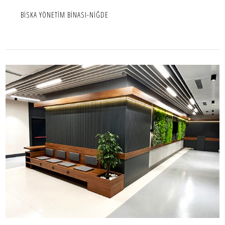
BİSKA YÖNETİM BİNASI-NİĞDE
UĞUR GÖZ HASTANESİ
İÇ MEKAN,IC MEKAN,PROJE