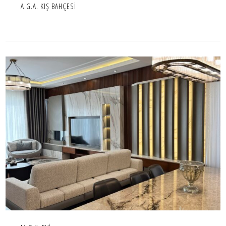
A.G.A. KIŞ BAHÇESİ
M.G.Y. EVİ
İÇ MEKAN,IC MEKAN,KONUT,PROJE