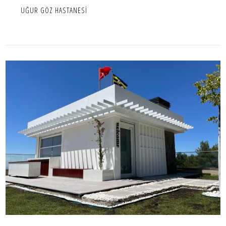
UĞUR GÖZ HASTANESİ
A.G.A. KIŞ BAHÇESİ
İÇ MEKAN,IC MEKAN,KARMA KULLANIM,PROJE