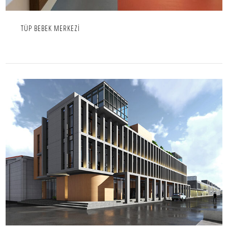
TÜP BEBEK MERKEZİ
BİSKA YÖNETİM BİNASI-NİĞDE
İÇ MEKAN,IC MEKAN,OFIS