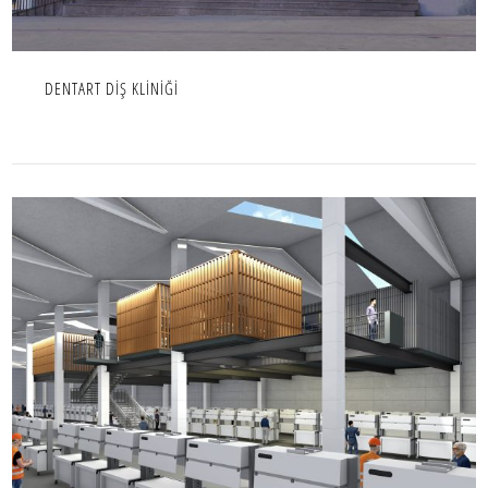
DENTART DİŞ KLİNİĞİ
HASCEVHER OFİSLER
ENDÜSTRIYEL,İÇ MEKAN,IC MEKAN,OFIS,PROJE