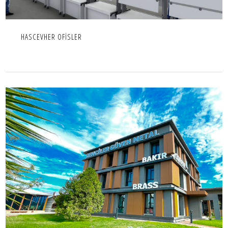
HASCEVHER OFİSLER
GEMCİLER GÜVEN METAL İDARİ BİNA
İÇ MEKAN,IC MEKAN,OFIS,PROJE,TICARI