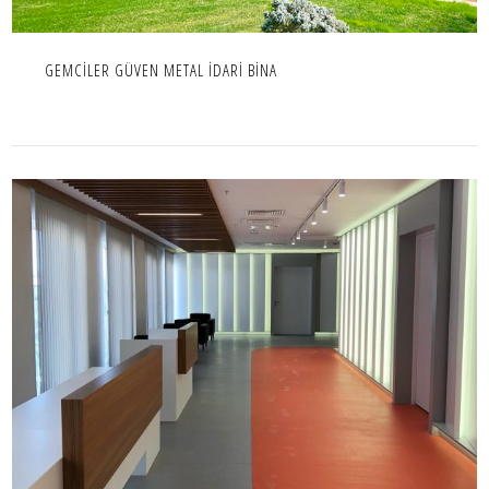
GEMCİLER GÜVEN METAL İDARİ BİNA
TÜP BEBEK MERKEZİ
İÇ MEKAN,IC MEKAN,PROJE