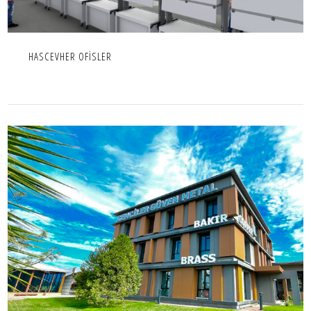
HASCEVHER OFİSLER
GEMCİLER GÜVEN METAL İDARİ BİNA
İÇ MEKAN,IC MEKAN,OFIS,PROJE,TICARI