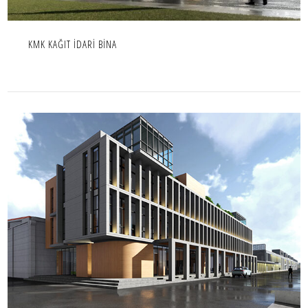
KMK KAĞIT İDARİ BİNA
BİSKA YÖNETİM BİNASI-NİĞDE
İÇ MEKAN,IC MEKAN,OFIS