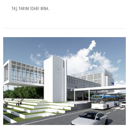
TAŞ TARIM İDARİ BİNA.
KTİOSB İDARİ BİNA
OFIS,PROJE,YARIŞMA