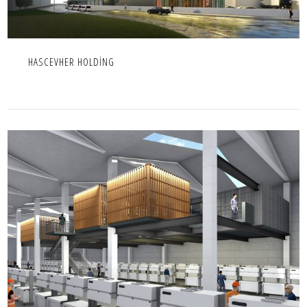
HASCEVHER HOLDİNG
HASCEVHER OFİSLER
ENDÜSTRIYEL,İÇ MEKAN,IC MEKAN,OFIS,PROJE