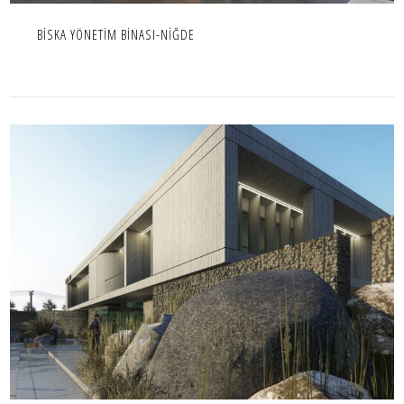
BİSKA YÖNETİM BİNASI-NİĞDE
TAŞ TARIM İDARİ BİNA.
OFIS,PROJE